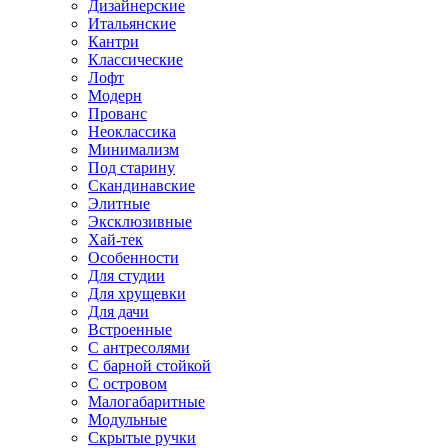
Дизайнерские
Итальянские
Кантри
Классические
Лофт
Модерн
Прованс
Неоклассика
Минимализм
Под старину
Скандинавские
Элитные
Эксклюзивные
Хай-тек
Особенности
Для студии
Для хрущевки
Для дачи
Встроенные
С антресолями
С барной стойкой
С островом
Малогабаритные
Модульные
Скрытые ручки