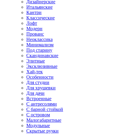
Дизайнерские
Итальянские
Кантри
Классические
Лофт
Модерн
Прованс
Неоклассика
Минимализм
Под старину
Скандинавские
Элитные
Эксклюзивные
Хай-тек
Особенности
Для студии
Для хрущевки
Для дачи
Встроенные
С антресолями
С барной стойкой
С островом
Малогабаритные
Модульные
Скрытые ручки