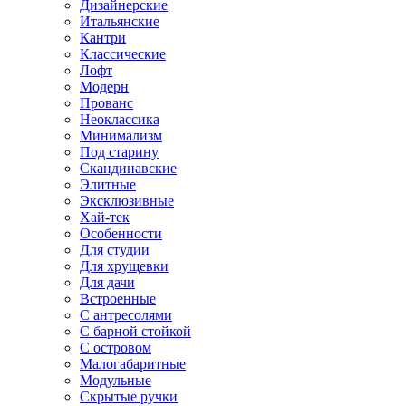
Дизайнерские
Итальянские
Кантри
Классические
Лофт
Модерн
Прованс
Неоклассика
Минимализм
Под старину
Скандинавские
Элитные
Эксклюзивные
Хай-тек
Особенности
Для студии
Для хрущевки
Для дачи
Встроенные
С антресолями
С барной стойкой
С островом
Малогабаритные
Модульные
Скрытые ручки