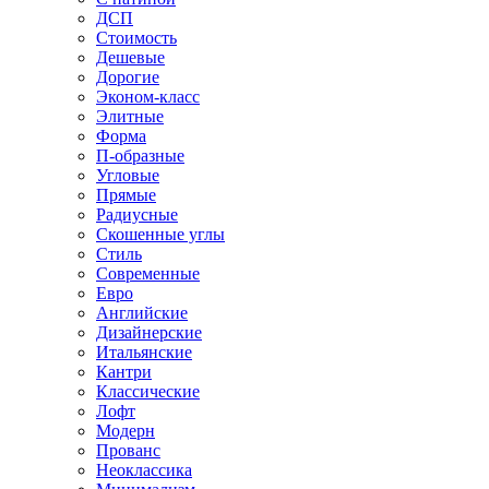
ДСП
Стоимость
Дешевые
Дорогие
Эконом-класс
Элитные
Форма
П-образные
Угловые
Прямые
Радиусные
Скошенные углы
Стиль
Современные
Евро
Английские
Дизайнерские
Итальянские
Кантри
Классические
Лофт
Модерн
Прованс
Неоклассика