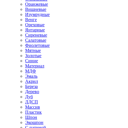
Оранжевые
Вишневые
Изумрудные
Венге
Ореховые
Янтарные
Сиреневые
Салатовые
Фиолетовые
Мятные
Золотые
Синие
Материал
МДФ
Эмаль
Акрил
Береза
Дерево
Дуб
ЛДСП
Массив
Пластик
Шпон
Экошпон
С патиной