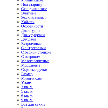
Минимализм
Под старину
Скандинавские
Элитные
Эксклюзивные
Хай-тек
Особенности
Для студии
Для хрущевки
Для дачи
Встроенные
С антресолями
С барной стойкой
С островом
Малогабаритные
Модульные
Скрытые ручки
Размер
Мини-кухни
Узкие
3 кв. м.
5 кв. м.
6 кв. м.
9 кв. м.
Все для кухни