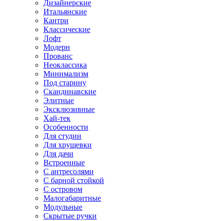
Дизайнерские
Итальянские
Кантри
Классические
Лофт
Модерн
Прованс
Неоклассика
Минимализм
Под старину
Скандинавские
Элитные
Эксклюзивные
Хай-тек
Особенности
Для студии
Для хрущевки
Для дачи
Встроенные
С антресолями
С барной стойкой
С островом
Малогабаритные
Модульные
Скрытые ручки