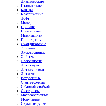
Дизайнерские
Итальянские
Кантри
Классические
Лофт
Модерн
Прованс
Неоклассика
Минимализм
Под старину
Скандинавские
Элитные
Эксклюзивные
Хай-тек
Особенности
Для студии
Для хрущевки
Для дачи
Встроенные
С антресолями
С барной стойкой
С островом
Малогабаритные
Модульные
Скрытые ручки