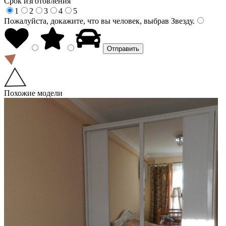
Срок изготовления
1
2
3
4
5
Пожалуйста, докажите, что вы человек, выбрав
Звезду
.
Похожие модели