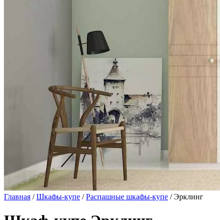
Главная
/
Шкафы-купе
/
Распашные шкафы-купе
/ Эрклинг