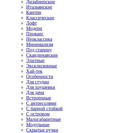
Дизайнерские
Итальянские
Кантри
Классические
Лофт
Модерн
Прованс
Неоклассика
Минимализм
Под старину
Скандинавские
Элитные
Эксклюзивные
Хай-тек
Особенности
Для студии
Для хрущевки
Для дачи
Встроенные
С антресолями
С барной стойкой
С островом
Малогабаритные
Модульные
Скрытые ручки