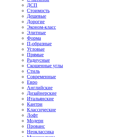
ДСП
Стоимость
Дешевые
Дорогие
Эконом-класс
Элитные
Форма
П-образные
Угловые
Прямые
Радиусные
Скошенные углы
Стиль
Современные
Евро
Английские
Дизайнерские
Итальянские
Кантри
Классические
Лофт
Модерн
Прованс
Неоклассика