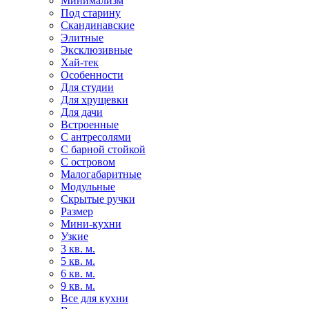
Минимализм
Под старину
Скандинавские
Элитные
Эксклюзивные
Хай-тек
Особенности
Для студии
Для хрущевки
Для дачи
Встроенные
С антресолями
С барной стойкой
С островом
Малогабаритные
Модульные
Скрытые ручки
Размер
Мини-кухни
Узкие
3 кв. м.
5 кв. м.
6 кв. м.
9 кв. м.
Все для кухни