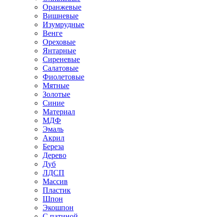
Оранжевые
Вишневые
Изумрудные
Венге
Ореховые
Янтарные
Сиреневые
Салатовые
Фиолетовые
Мятные
Золотые
Синие
Материал
МДФ
Эмаль
Акрил
Береза
Дерево
Дуб
ЛДСП
Массив
Пластик
Шпон
Экошпон
С патиной