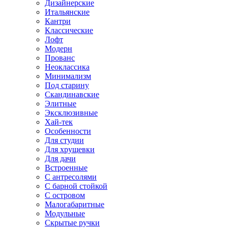
Дизайнерские
Итальянские
Кантри
Классические
Лофт
Модерн
Прованс
Неоклассика
Минимализм
Под старину
Скандинавские
Элитные
Эксклюзивные
Хай-тек
Особенности
Для студии
Для хрущевки
Для дачи
Встроенные
С антресолями
С барной стойкой
С островом
Малогабаритные
Модульные
Скрытые ручки