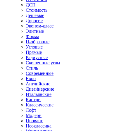
ДСП
Стоимость
Дешевые
Дорогие
Эконом-класс
Элитные
Форма
П-образные
Угловые
Прямые
Радиусные
Скошенные углы
Стиль
Современные
Евро
Английские
Дизайнерские
Итальянские
Кантри
Классические
Лофт
Модерн
Прованс
Неоклассика