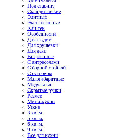
Минимализм
Под старину
Скандинавские
Элитные
Эксклюзивные
Хай-тек
Особенности
Для студии
Для хрущевки
Для дачи
Встроенные
С антресолями
С барной стойкой
С островом
Малогабаритные
Модульные
Скрытые ручки
Размер
Мини-кухни
Узкие
3 кв. м.
5 кв. м.
6 кв. м.
9 кв. м.
Все для кухни