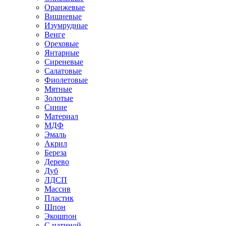
Оранжевые
Вишневые
Изумрудные
Венге
Ореховые
Янтарные
Сиреневые
Салатовые
Фиолетовые
Мятные
Золотые
Синие
Материал
МДФ
Эмаль
Акрил
Береза
Дерево
Дуб
ЛДСП
Массив
Пластик
Шпон
Экошпон
С патиной