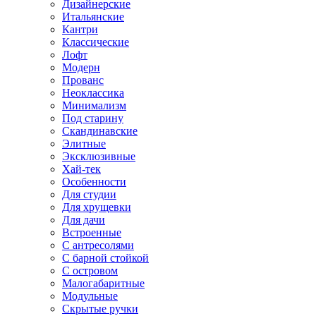
Дизайнерские
Итальянские
Кантри
Классические
Лофт
Модерн
Прованс
Неоклассика
Минимализм
Под старину
Скандинавские
Элитные
Эксклюзивные
Хай-тек
Особенности
Для студии
Для хрущевки
Для дачи
Встроенные
С антресолями
С барной стойкой
С островом
Малогабаритные
Модульные
Скрытые ручки