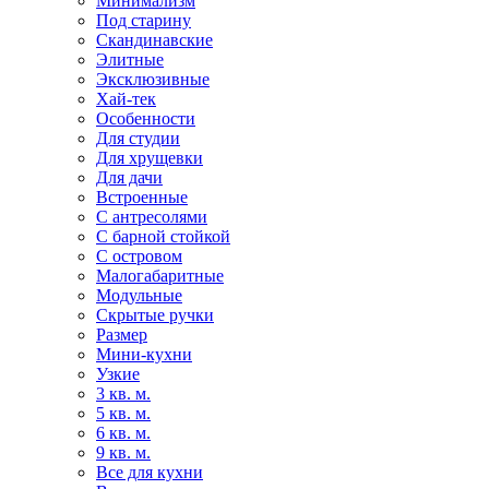
Минимализм
Под старину
Скандинавские
Элитные
Эксклюзивные
Хай-тек
Особенности
Для студии
Для хрущевки
Для дачи
Встроенные
С антресолями
С барной стойкой
С островом
Малогабаритные
Модульные
Скрытые ручки
Размер
Мини-кухни
Узкие
3 кв. м.
5 кв. м.
6 кв. м.
9 кв. м.
Все для кухни