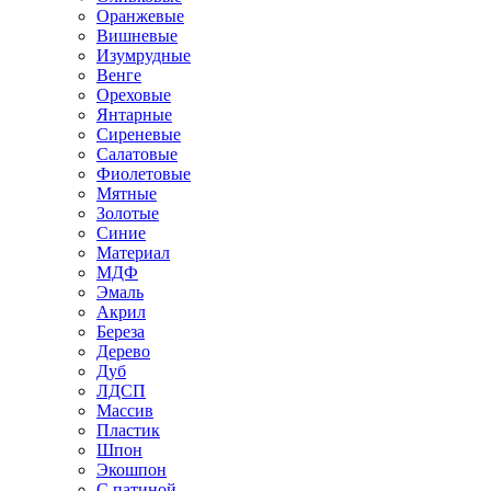
Оранжевые
Вишневые
Изумрудные
Венге
Ореховые
Янтарные
Сиреневые
Салатовые
Фиолетовые
Мятные
Золотые
Синие
Материал
МДФ
Эмаль
Акрил
Береза
Дерево
Дуб
ЛДСП
Массив
Пластик
Шпон
Экошпон
С патиной