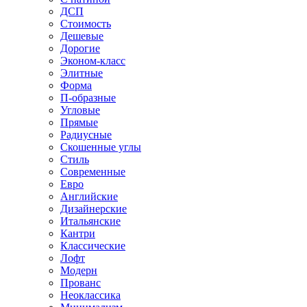
ДСП
Стоимость
Дешевые
Дорогие
Эконом-класс
Элитные
Форма
П-образные
Угловые
Прямые
Радиусные
Скошенные углы
Стиль
Современные
Евро
Английские
Дизайнерские
Итальянские
Кантри
Классические
Лофт
Модерн
Прованс
Неоклассика