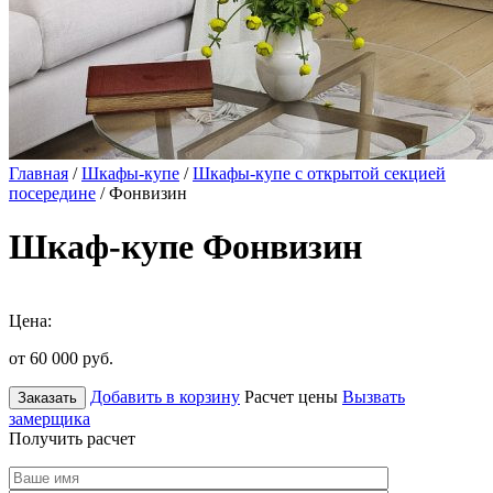
Главная
/
Шкафы-купе
/
Шкафы-купе с открытой секцией
посередине
/ Фонвизин
Шкаф-купе Фонвизин
Цена:
от 60 000
руб.
Добавить в корзину
Расчет цены
Вызвать
Заказать
замерщика
Получить расчет