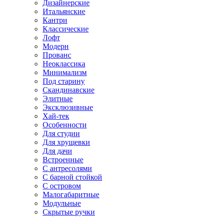
Дизайнерские
Итальянские
Кантри
Классические
Лофт
Модерн
Прованс
Неоклассика
Минимализм
Под старину
Скандинавские
Элитные
Эксклюзивные
Хай-тек
Особенности
Для студии
Для хрущевки
Для дачи
Встроенные
С антресолями
С барной стойкой
С островом
Малогабаритные
Модульные
Скрытые ручки