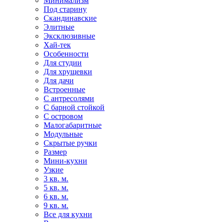
Минимализм
Под старину
Скандинавские
Элитные
Эксклюзивные
Хай-тек
Особенности
Для студии
Для хрущевки
Для дачи
Встроенные
С антресолями
С барной стойкой
С островом
Малогабаритные
Модульные
Скрытые ручки
Размер
Мини-кухни
Узкие
3 кв. м.
5 кв. м.
6 кв. м.
9 кв. м.
Все для кухни