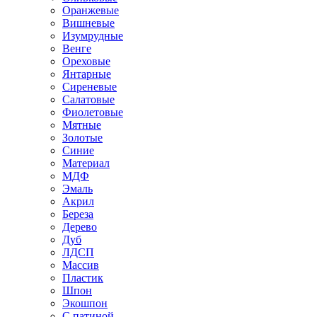
Оранжевые
Вишневые
Изумрудные
Венге
Ореховые
Янтарные
Сиреневые
Салатовые
Фиолетовые
Мятные
Золотые
Синие
Материал
МДФ
Эмаль
Акрил
Береза
Дерево
Дуб
ЛДСП
Массив
Пластик
Шпон
Экошпон
С патиной