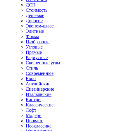
ДСП
Стоимость
Дешевые
Дорогие
Эконом-класс
Элитные
Форма
П-образные
Угловые
Прямые
Радиусные
Скошенные углы
Стиль
Современные
Евро
Английские
Дизайнерские
Итальянские
Кантри
Классические
Лофт
Модерн
Прованс
Неоклассика