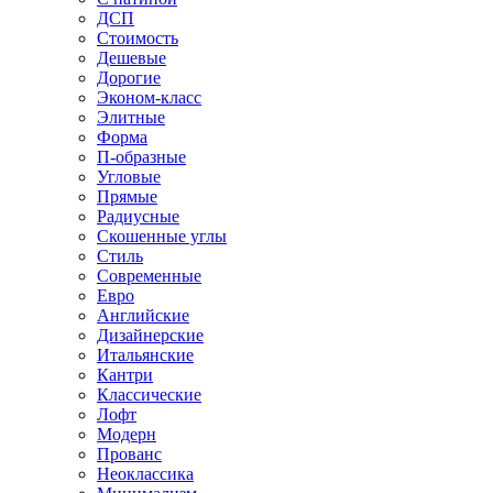
ДСП
Стоимость
Дешевые
Дорогие
Эконом-класс
Элитные
Форма
П-образные
Угловые
Прямые
Радиусные
Скошенные углы
Стиль
Современные
Евро
Английские
Дизайнерские
Итальянские
Кантри
Классические
Лофт
Модерн
Прованс
Неоклассика