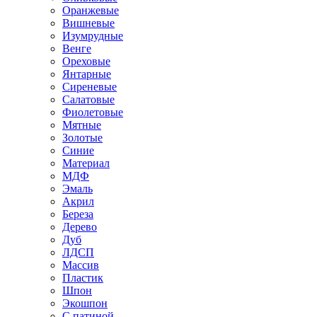
Оранжевые
Вишневые
Изумрудные
Венге
Ореховые
Янтарные
Сиреневые
Салатовые
Фиолетовые
Мятные
Золотые
Синие
Материал
МДФ
Эмаль
Акрил
Береза
Дерево
Дуб
ЛДСП
Массив
Пластик
Шпон
Экошпон
С патиной