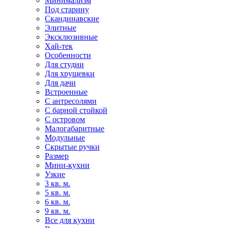
Минимализм
Под старину
Скандинавские
Элитные
Эксклюзивные
Хай-тек
Особенности
Для студии
Для хрущевки
Для дачи
Встроенные
С антресолями
С барной стойкой
С островом
Малогабаритные
Модульные
Скрытые ручки
Размер
Мини-кухни
Узкие
3 кв. м.
5 кв. м.
6 кв. м.
9 кв. м.
Все для кухни