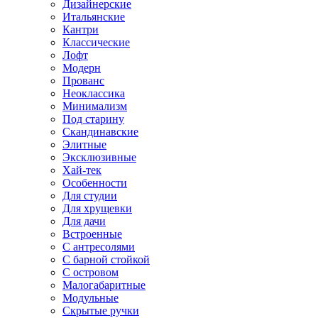
Дизайнерские
Итальянские
Кантри
Классические
Лофт
Модерн
Прованс
Неоклассика
Минимализм
Под старину
Скандинавские
Элитные
Эксклюзивные
Хай-тек
Особенности
Для студии
Для хрущевки
Для дачи
Встроенные
С антресолями
С барной стойкой
С островом
Малогабаритные
Модульные
Скрытые ручки