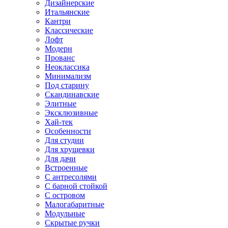
Дизайнерские
Итальянские
Кантри
Классические
Лофт
Модерн
Прованс
Неоклассика
Минимализм
Под старину
Скандинавские
Элитные
Эксклюзивные
Хай-тек
Особенности
Для студии
Для хрущевки
Для дачи
Встроенные
С антресолями
С барной стойкой
С островом
Малогабаритные
Модульные
Скрытые ручки