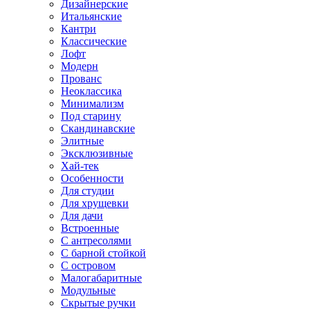
Дизайнерские
Итальянские
Кантри
Классические
Лофт
Модерн
Прованс
Неоклассика
Минимализм
Под старину
Скандинавские
Элитные
Эксклюзивные
Хай-тек
Особенности
Для студии
Для хрущевки
Для дачи
Встроенные
С антресолями
С барной стойкой
С островом
Малогабаритные
Модульные
Скрытые ручки