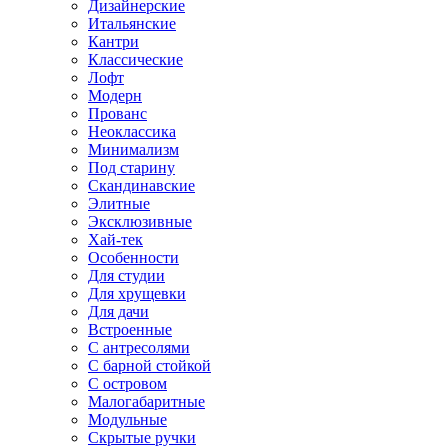
Дизайнерские
Итальянские
Кантри
Классические
Лофт
Модерн
Прованс
Неоклассика
Минимализм
Под старину
Скандинавские
Элитные
Эксклюзивные
Хай-тек
Особенности
Для студии
Для хрущевки
Для дачи
Встроенные
С антресолями
С барной стойкой
С островом
Малогабаритные
Модульные
Скрытые ручки