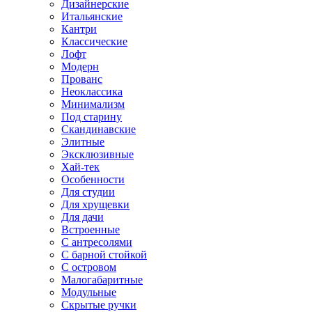
Дизайнерские
Итальянские
Кантри
Классические
Лофт
Модерн
Прованс
Неоклассика
Минимализм
Под старину
Скандинавские
Элитные
Эксклюзивные
Хай-тек
Особенности
Для студии
Для хрущевки
Для дачи
Встроенные
С антресолями
С барной стойкой
С островом
Малогабаритные
Модульные
Скрытые ручки