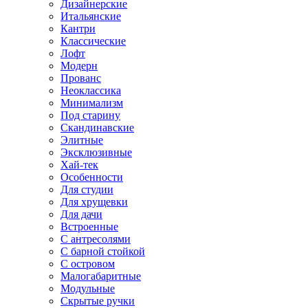
Дизайнерские
Итальянские
Кантри
Классические
Лофт
Модерн
Прованс
Неоклассика
Минимализм
Под старину
Скандинавские
Элитные
Эксклюзивные
Хай-тек
Особенности
Для студии
Для хрущевки
Для дачи
Встроенные
С антресолями
С барной стойкой
С островом
Малогабаритные
Модульные
Скрытые ручки