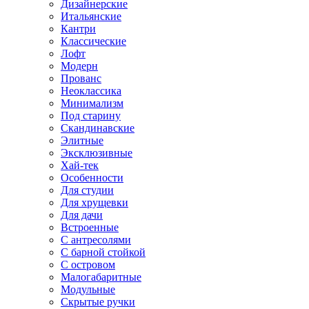
Дизайнерские
Итальянские
Кантри
Классические
Лофт
Модерн
Прованс
Неоклассика
Минимализм
Под старину
Скандинавские
Элитные
Эксклюзивные
Хай-тек
Особенности
Для студии
Для хрущевки
Для дачи
Встроенные
С антресолями
С барной стойкой
С островом
Малогабаритные
Модульные
Скрытые ручки