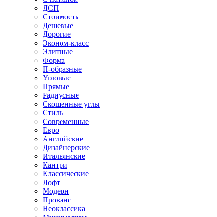
ДСП
Стоимость
Дешевые
Дорогие
Эконом-класс
Элитные
Форма
П-образные
Угловые
Прямые
Радиусные
Скошенные углы
Стиль
Современные
Евро
Английские
Дизайнерские
Итальянские
Кантри
Классические
Лофт
Модерн
Прованс
Неоклассика