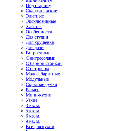
Минимализм
Под старину
Скандинавские
Элитные
Эксклюзивные
Хай-тек
Особенности
Для студии
Для хрущевки
Для дачи
Встроенные
С антресолями
С барной стойкой
С островом
Малогабаритные
Модульные
Скрытые ручки
Размер
Мини-кухни
Узкие
3 кв. м.
5 кв. м.
6 кв. м.
9 кв. м.
Все для кухни