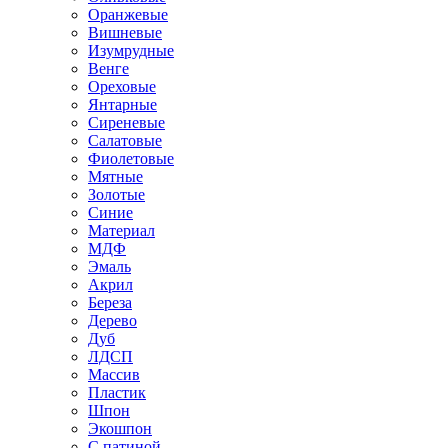
Оранжевые
Вишневые
Изумрудные
Венге
Ореховые
Янтарные
Сиреневые
Салатовые
Фиолетовые
Мятные
Золотые
Синие
Материал
МДФ
Эмаль
Акрил
Береза
Дерево
Дуб
ЛДСП
Массив
Пластик
Шпон
Экошпон
С патиной