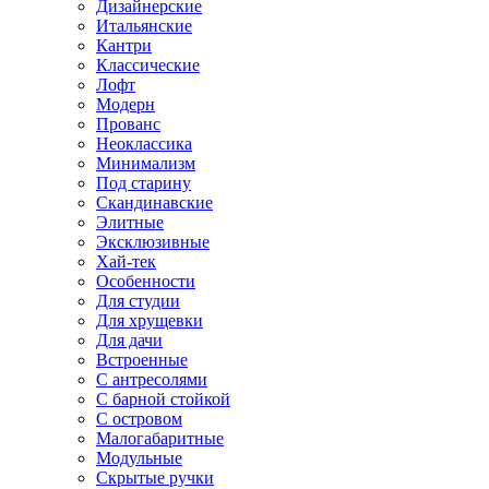
Дизайнерские
Итальянские
Кантри
Классические
Лофт
Модерн
Прованс
Неоклассика
Минимализм
Под старину
Скандинавские
Элитные
Эксклюзивные
Хай-тек
Особенности
Для студии
Для хрущевки
Для дачи
Встроенные
С антресолями
С барной стойкой
С островом
Малогабаритные
Модульные
Скрытые ручки