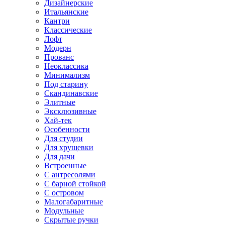
Дизайнерские
Итальянские
Кантри
Классические
Лофт
Модерн
Прованс
Неоклассика
Минимализм
Под старину
Скандинавские
Элитные
Эксклюзивные
Хай-тек
Особенности
Для студии
Для хрущевки
Для дачи
Встроенные
С антресолями
С барной стойкой
С островом
Малогабаритные
Модульные
Скрытые ручки