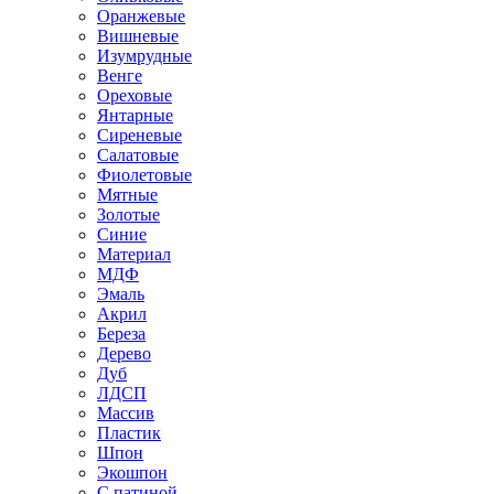
Оранжевые
Вишневые
Изумрудные
Венге
Ореховые
Янтарные
Сиреневые
Салатовые
Фиолетовые
Мятные
Золотые
Синие
Материал
МДФ
Эмаль
Акрил
Береза
Дерево
Дуб
ЛДСП
Массив
Пластик
Шпон
Экошпон
С патиной