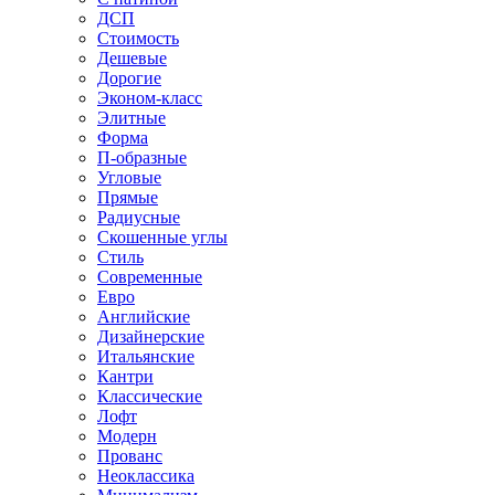
ДСП
Стоимость
Дешевые
Дорогие
Эконом-класс
Элитные
Форма
П-образные
Угловые
Прямые
Радиусные
Скошенные углы
Стиль
Современные
Евро
Английские
Дизайнерские
Итальянские
Кантри
Классические
Лофт
Модерн
Прованс
Неоклассика