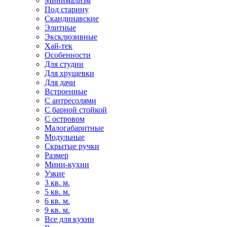
Минимализм
Под старину
Скандинавские
Элитные
Эксклюзивные
Хай-тек
Особенности
Для студии
Для хрущевки
Для дачи
Встроенные
С антресолями
С барной стойкой
С островом
Малогабаритные
Модульные
Скрытые ручки
Размер
Мини-кухни
Узкие
3 кв. м.
5 кв. м.
6 кв. м.
9 кв. м.
Все для кухни