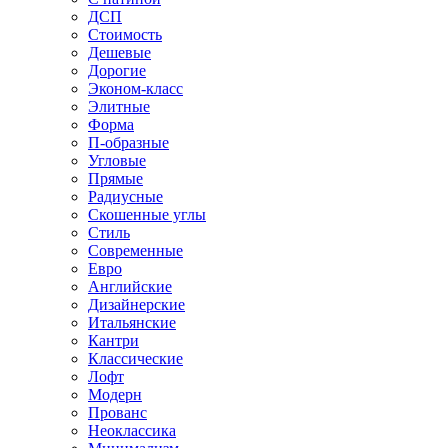
ДСП
Стоимость
Дешевые
Дорогие
Эконом-класс
Элитные
Форма
П-образные
Угловые
Прямые
Радиусные
Скошенные углы
Стиль
Современные
Евро
Английские
Дизайнерские
Итальянские
Кантри
Классические
Лофт
Модерн
Прованс
Неоклассика