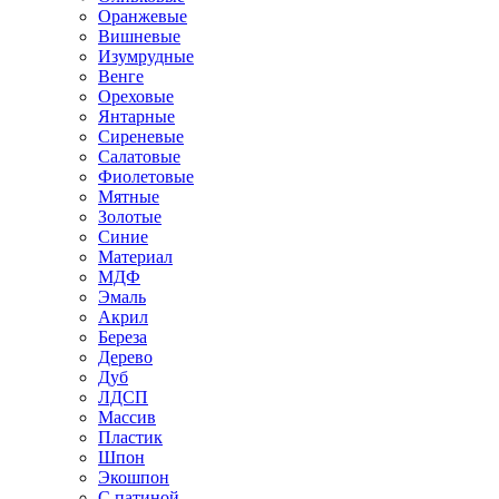
Оранжевые
Вишневые
Изумрудные
Венге
Ореховые
Янтарные
Сиреневые
Салатовые
Фиолетовые
Мятные
Золотые
Синие
Материал
МДФ
Эмаль
Акрил
Береза
Дерево
Дуб
ЛДСП
Массив
Пластик
Шпон
Экошпон
С патиной