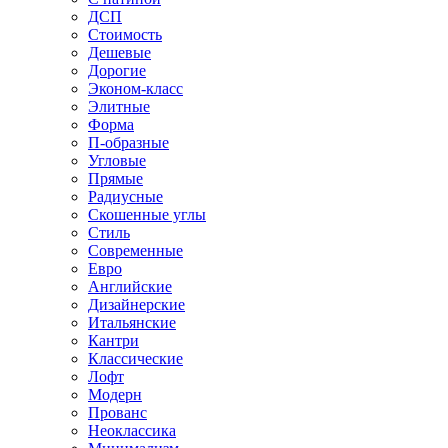
ДСП
Стоимость
Дешевые
Дорогие
Эконом-класс
Элитные
Форма
П-образные
Угловые
Прямые
Радиусные
Скошенные углы
Стиль
Современные
Евро
Английские
Дизайнерские
Итальянские
Кантри
Классические
Лофт
Модерн
Прованс
Неоклассика