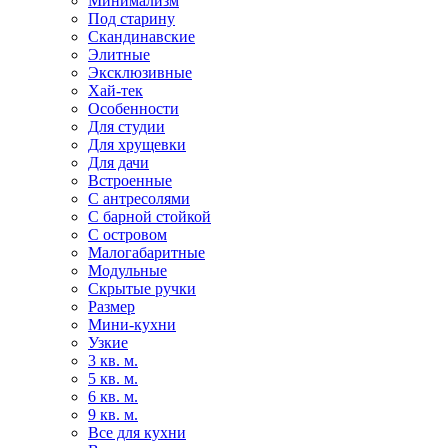
Минимализм
Под старину
Скандинавские
Элитные
Эксклюзивные
Хай-тек
Особенности
Для студии
Для хрущевки
Для дачи
Встроенные
С антресолями
С барной стойкой
С островом
Малогабаритные
Модульные
Скрытые ручки
Размер
Мини-кухни
Узкие
3 кв. м.
5 кв. м.
6 кв. м.
9 кв. м.
Все для кухни