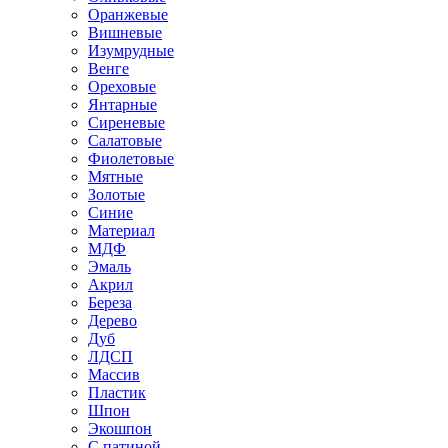
Оранжевые
Вишневые
Изумрудные
Венге
Ореховые
Янтарные
Сиреневые
Салатовые
Фиолетовые
Мятные
Золотые
Синие
Материал
МДФ
Эмаль
Акрил
Береза
Дерево
Дуб
ЛДСП
Массив
Пластик
Шпон
Экошпон
С патиной