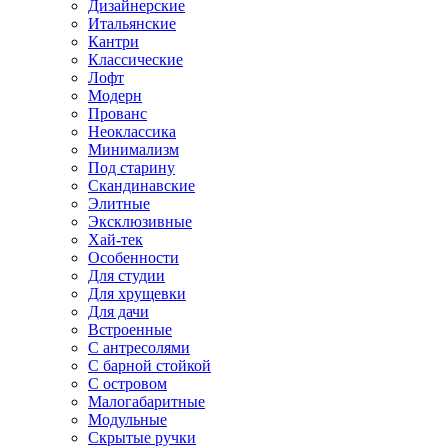
Дизайнерские
Итальянские
Кантри
Классические
Лофт
Модерн
Прованс
Неоклассика
Минимализм
Под старину
Скандинавские
Элитные
Эксклюзивные
Хай-тек
Особенности
Для студии
Для хрущевки
Для дачи
Встроенные
С антресолями
С барной стойкой
С островом
Малогабаритные
Модульные
Скрытые ручки