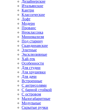
Дизайнерские
Итальянские
Кантри
Классические
Лофт
Модерн
Прованс
Неоклассика
Минимализм
Под старину
Скандинавские
Элитные
Эксклюзивные
Хай-тек
Особенности
Для студии
Для хрущевки
Для дачи
Встроенные
С антресолями
С барной стойкой
С островом
Малогабаритные
Модульные
Скрытые ручки