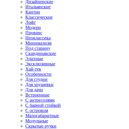
Дизайнерские
Итальянские
Кантри
Классические
Лофт
Модерн
Прованс
Неоклассика
Минимализм
Под старину
Скандинавские
Элитные
Эксклюзивные
Хай-тек
Особенности
Для студии
Для хрущевки
Для дачи
Встроенные
С антресолями
С барной стойкой
С островом
Малогабаритные
Модульные
Скрытые ручки