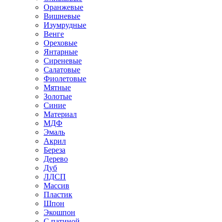
Оранжевые
Вишневые
Изумрудные
Венге
Ореховые
Янтарные
Сиреневые
Салатовые
Фиолетовые
Мятные
Золотые
Синие
Материал
МДФ
Эмаль
Акрил
Береза
Дерево
Дуб
ЛДСП
Массив
Пластик
Шпон
Экошпон
С патиной