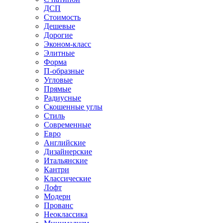
ДСП
Стоимость
Дешевые
Дорогие
Эконом-класс
Элитные
Форма
П-образные
Угловые
Прямые
Радиусные
Скошенные углы
Стиль
Современные
Евро
Английские
Дизайнерские
Итальянские
Кантри
Классические
Лофт
Модерн
Прованс
Неоклассика