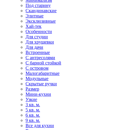
Минимализм
Под старину
Скандинавские
Элитные
Эксклюзивные
Хай-тек
Особенности
Для студии
Для хрущевки
Для дачи
Встроенные
С антресолями
С барной стойкой
С островом
Малогабаритные
Модульные
Скрытые ручки
Размер
Мини-кухни
Узкие
3 кв. м.
5 кв. м.
6 кв. м.
9 кв. м.
Все для кухни