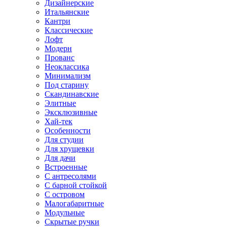
Дизайнерские
Итальянские
Кантри
Классические
Лофт
Модерн
Прованс
Неоклассика
Минимализм
Под старину
Скандинавские
Элитные
Эксклюзивные
Хай-тек
Особенности
Для студии
Для хрущевки
Для дачи
Встроенные
С антресолями
С барной стойкой
С островом
Малогабаритные
Модульные
Скрытые ручки