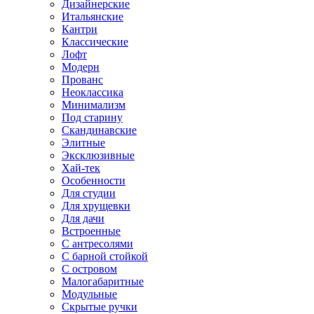
Дизайнерские
Итальянские
Кантри
Классические
Лофт
Модерн
Прованс
Неоклассика
Минимализм
Под старину
Скандинавские
Элитные
Эксклюзивные
Хай-тек
Особенности
Для студии
Для хрущевки
Для дачи
Встроенные
С антресолями
С барной стойкой
С островом
Малогабаритные
Модульные
Скрытые ручки