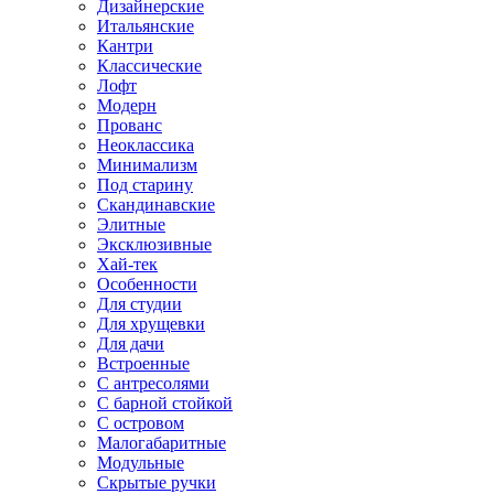
Дизайнерские
Итальянские
Кантри
Классические
Лофт
Модерн
Прованс
Неоклассика
Минимализм
Под старину
Скандинавские
Элитные
Эксклюзивные
Хай-тек
Особенности
Для студии
Для хрущевки
Для дачи
Встроенные
С антресолями
С барной стойкой
С островом
Малогабаритные
Модульные
Скрытые ручки