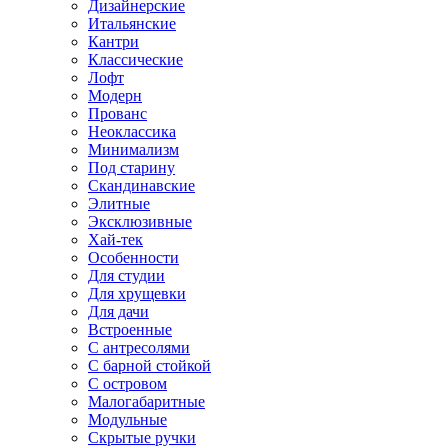
Дизайнерские
Итальянские
Кантри
Классические
Лофт
Модерн
Прованс
Неоклассика
Минимализм
Под старину
Скандинавские
Элитные
Эксклюзивные
Хай-тек
Особенности
Для студии
Для хрущевки
Для дачи
Встроенные
С антресолями
С барной стойкой
С островом
Малогабаритные
Модульные
Скрытые ручки