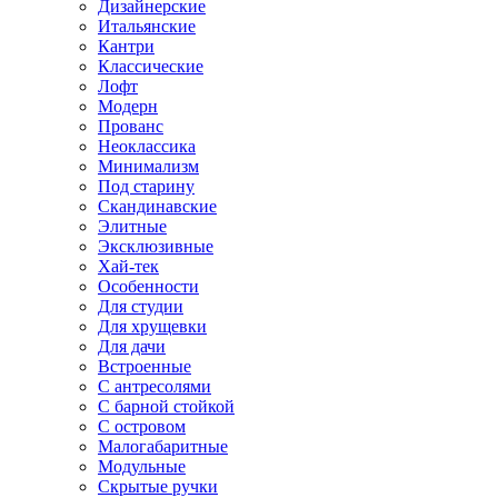
Дизайнерские
Итальянские
Кантри
Классические
Лофт
Модерн
Прованс
Неоклассика
Минимализм
Под старину
Скандинавские
Элитные
Эксклюзивные
Хай-тек
Особенности
Для студии
Для хрущевки
Для дачи
Встроенные
С антресолями
С барной стойкой
С островом
Малогабаритные
Модульные
Скрытые ручки