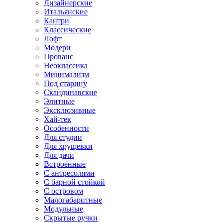
Дизайнерские
Итальянские
Кантри
Классические
Лофт
Модерн
Прованс
Неоклассика
Минимализм
Под старину
Скандинавские
Элитные
Эксклюзивные
Хай-тек
Особенности
Для студии
Для хрущевки
Для дачи
Встроенные
С антресолями
С барной стойкой
С островом
Малогабаритные
Модульные
Скрытые ручки