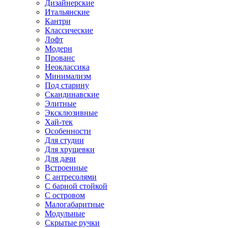
Дизайнерские
Итальянские
Кантри
Классические
Лофт
Модерн
Прованс
Неоклассика
Минимализм
Под старину
Скандинавские
Элитные
Эксклюзивные
Хай-тек
Особенности
Для студии
Для хрущевки
Для дачи
Встроенные
С антресолями
С барной стойкой
С островом
Малогабаритные
Модульные
Скрытые ручки