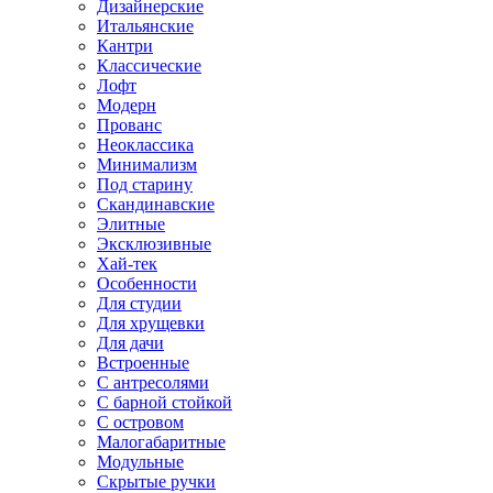
Дизайнерские
Итальянские
Кантри
Классические
Лофт
Модерн
Прованс
Неоклассика
Минимализм
Под старину
Скандинавские
Элитные
Эксклюзивные
Хай-тек
Особенности
Для студии
Для хрущевки
Для дачи
Встроенные
С антресолями
С барной стойкой
С островом
Малогабаритные
Модульные
Скрытые ручки