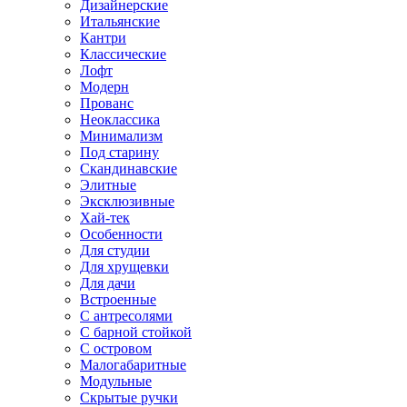
Дизайнерские
Итальянские
Кантри
Классические
Лофт
Модерн
Прованс
Неоклассика
Минимализм
Под старину
Скандинавские
Элитные
Эксклюзивные
Хай-тек
Особенности
Для студии
Для хрущевки
Для дачи
Встроенные
С антресолями
С барной стойкой
С островом
Малогабаритные
Модульные
Скрытые ручки