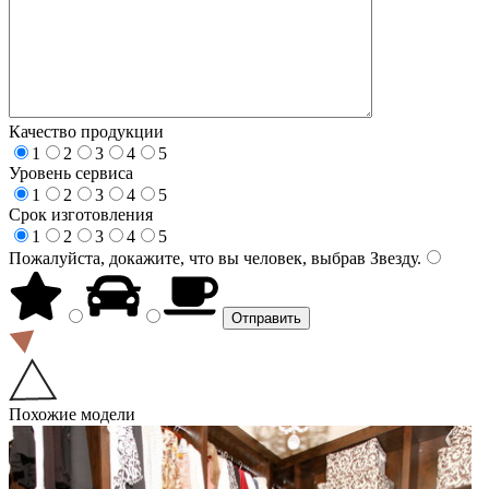
Качество продукции
1
2
3
4
5
Уровень сервиса
1
2
3
4
5
Срок изготовления
1
2
3
4
5
Пожалуйста, докажите, что вы человек, выбрав
Звезду
.
Похожие модели