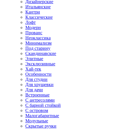
Дизайнерские
Итальянские
Кантри
Классические
Лофт
Модерн
Прованс
Неоклассика
Минимализм
Под старину
Скандинавские
Элитные
Эксклюзивные
Хай-тек
Особенности
Для студии
Для хрущевки
Для дачи
Встроенные
С антресолями
С барной стойкой
С островом
Малогабаритные
Модульные
Скрытые ручки