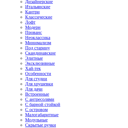
Дизайнерские
Итальянские
Кантри
Классические
Лофт
Модерн
Прованс
Неоклассика
Минимализм
Под старину
Скандинавские
Элитные
Эксклюзивные
Хай-тек
Особенности
Для студии
Для хрущевки
Для дачи
Встроенные
С антресолями
С барной стойкой
С островом
Малогабаритные
Модульные
Скрытые ручки