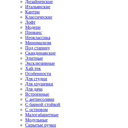
Дизайнерские
Итальянские
Кантри
Классические
Лофт
Модерн
Прованс
Неоклассика
Минимализм
Под старину
Скандинавские
Элитные
Эксклюзивные
Хай-тек
Особенности
Для студии
Для хрущевки
Для дачи
Встроенные
С антресолями
С барной стойкой
С островом
Малогабаритные
Модульные
Скрытые ручки