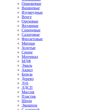
Оранжевые
Вишневые
Изумрудные
Венге
Ореховые
Янтарные
Сиреневые
Салатовые
Фиолетовые
Мятные
Золотые
Синие
Материал
МДФ
Эмаль
Акрил
Береза
Дерево
Дуб
ЛДСП
Массив
Пластик
Шпон
Экошпон
С патиной