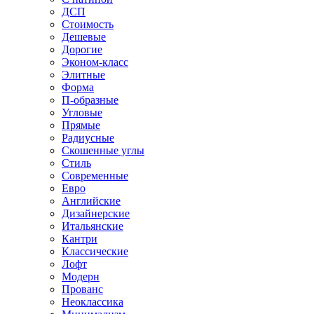
ДСП
Стоимость
Дешевые
Дорогие
Эконом-класс
Элитные
Форма
П-образные
Угловые
Прямые
Радиусные
Скошенные углы
Стиль
Современные
Евро
Английские
Дизайнерские
Итальянские
Кантри
Классические
Лофт
Модерн
Прованс
Неоклассика