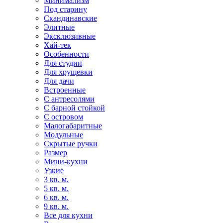
Минимализм
Под старину
Скандинавские
Элитные
Эксклюзивные
Хай-тек
Особенности
Для студии
Для хрущевки
Для дачи
Встроенные
С антресолями
С барной стойкой
С островом
Малогабаритные
Модульные
Скрытые ручки
Размер
Мини-кухни
Узкие
3 кв. м.
5 кв. м.
6 кв. м.
9 кв. м.
Все для кухни