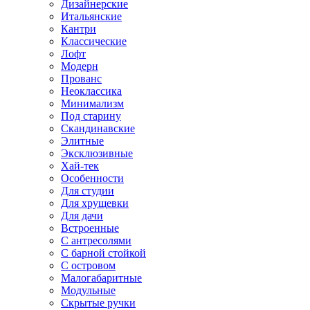
Дизайнерские
Итальянские
Кантри
Классические
Лофт
Модерн
Прованс
Неоклассика
Минимализм
Под старину
Скандинавские
Элитные
Эксклюзивные
Хай-тек
Особенности
Для студии
Для хрущевки
Для дачи
Встроенные
С антресолями
С барной стойкой
С островом
Малогабаритные
Модульные
Скрытые ручки