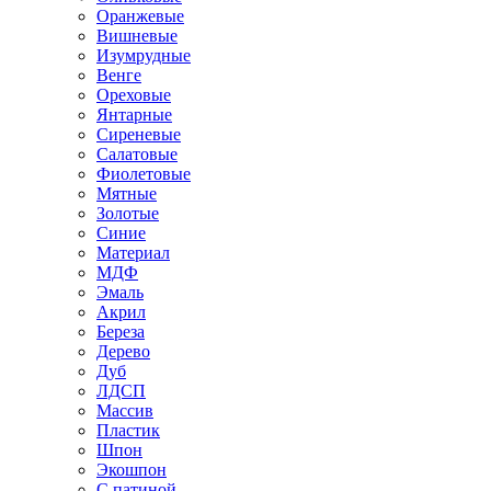
Оранжевые
Вишневые
Изумрудные
Венге
Ореховые
Янтарные
Сиреневые
Салатовые
Фиолетовые
Мятные
Золотые
Синие
Материал
МДФ
Эмаль
Акрил
Береза
Дерево
Дуб
ЛДСП
Массив
Пластик
Шпон
Экошпон
С патиной