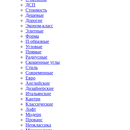
ДСП
Стоимость
Дешевые
Дорогие
Эконом-класс
Элитные
Форма
П-образные
Угловые
Прямые
Радиусные
Скошенные углы
Стиль
Современные
Евро
Английские
Дизайнерские
Итальянские
Кантри
Классические
Лофт
Модерн
Прованс
Неоклассика