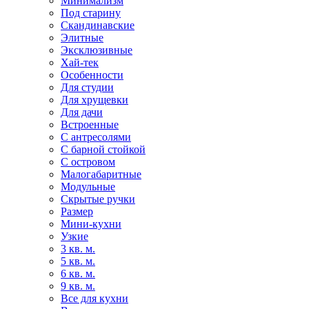
Минимализм
Под старину
Скандинавские
Элитные
Эксклюзивные
Хай-тек
Особенности
Для студии
Для хрущевки
Для дачи
Встроенные
С антресолями
С барной стойкой
С островом
Малогабаритные
Модульные
Скрытые ручки
Размер
Мини-кухни
Узкие
3 кв. м.
5 кв. м.
6 кв. м.
9 кв. м.
Все для кухни