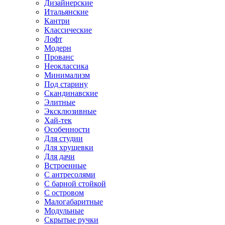
Дизайнерские
Итальянские
Кантри
Классические
Лофт
Модерн
Прованс
Неоклассика
Минимализм
Под старину
Скандинавские
Элитные
Эксклюзивные
Хай-тек
Особенности
Для студии
Для хрущевки
Для дачи
Встроенные
С антресолями
С барной стойкой
С островом
Малогабаритные
Модульные
Скрытые ручки