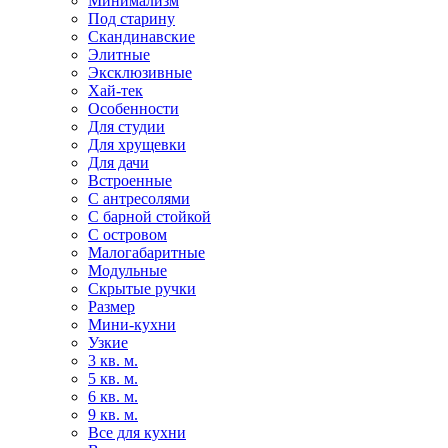
Минимализм
Под старину
Скандинавские
Элитные
Эксклюзивные
Хай-тек
Особенности
Для студии
Для хрущевки
Для дачи
Встроенные
С антресолями
С барной стойкой
С островом
Малогабаритные
Модульные
Скрытые ручки
Размер
Мини-кухни
Узкие
3 кв. м.
5 кв. м.
6 кв. м.
9 кв. м.
Все для кухни