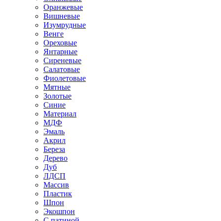
Оранжевые
Вишневые
Изумрудные
Венге
Ореховые
Янтарные
Сиреневые
Салатовые
Фиолетовые
Мятные
Золотые
Синие
Материал
МДФ
Эмаль
Акрил
Береза
Дерево
Дуб
ЛДСП
Массив
Пластик
Шпон
Экошпон
С патиной