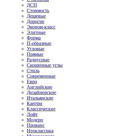
ДСП
Стоимость
Дешевые
Дорогие
Эконом-класс
Элитные
Форма
П-образные
Угловые
Прямые
Радиусные
Скошенные углы
Стиль
Современные
Евро
Английские
Дизайнерские
Итальянские
Кантри
Классические
Лофт
Модерн
Прованс
Неоклассика