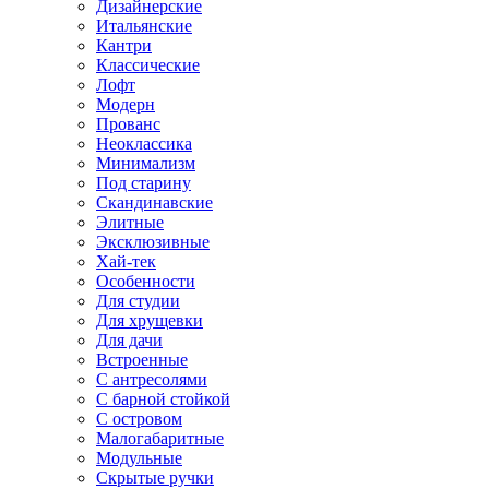
Дизайнерские
Итальянские
Кантри
Классические
Лофт
Модерн
Прованс
Неоклассика
Минимализм
Под старину
Скандинавские
Элитные
Эксклюзивные
Хай-тек
Особенности
Для студии
Для хрущевки
Для дачи
Встроенные
С антресолями
С барной стойкой
С островом
Малогабаритные
Модульные
Скрытые ручки